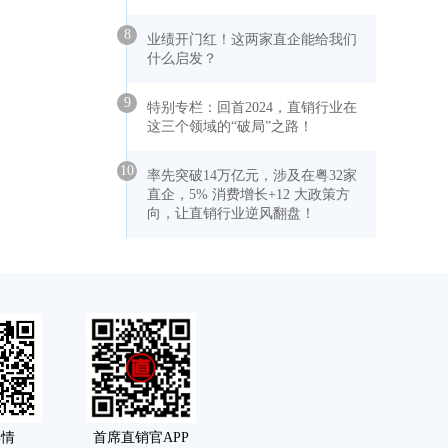
8
业绩开门红！这两家直企能给我们
什么启发？
9
特别专栏：回首2024，直销行业在
这三个领域的“破局”之路！
10
率先突破14万亿元，涉及在粤32家
直企，5% 消费增长+12 大政策方
向，让直销行业逆风翻盘！
舆情
首席直销官APP