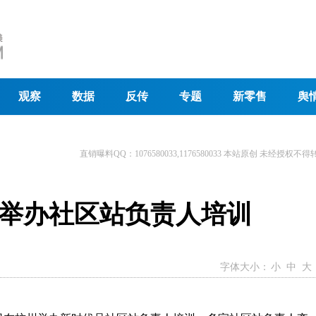
观察
数据
反传
专题
新零售
舆
直销曝料QQ：1076580033,1176580033 本站原创 未经授权不得
举办社区站负责人培训
字体大小：
小
中
大