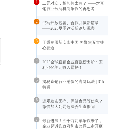
1
二元对立，相煎何太急？ ——对直
销行业分润机制争议的再思考
2
书写开放包容、合作共赢新篇章
——2025夏季达沃斯论坛观察
3
于秉良履新安永中国 将聚焦五大核
心赛道
4
2025全球直销企业百强榜出炉：安
利74亿美元收入霸榜！
5
揭秘直销行业消保的高阶玩法 | 315
特辑
6
违规发布医疗、保健食品等信息？
微信加大处罚违法养生直播间
7
最新进展！五千万罚单争议未了，
企业起诉县政府和市监局二审开庭