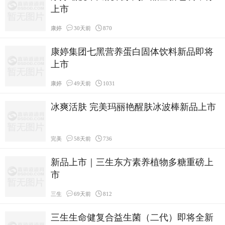
上市
康婷
30天前
870
康婷集团七黑营养蛋白固体饮料新品即将
上市
康婷
49天前
1031
冰爽活肤 完美玛丽艳醒肤冰波棒新品上市
完美
58天前
736
新品上市｜三生东方素养植物多糖重磅上
市
三生
69天前
812
三生生命健复合益生菌（二代）即将全新