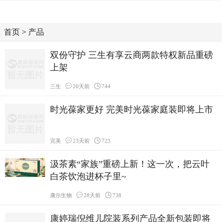
首页
>
产品
双份守护 三生有享云商两款特权新品重磅
上架
三生
20天前
744
时光葆家更好 完美时光葆家庭装即将上市
完美
23天前
723
汲茶素“家族”重磅上新！这一次，把云叶
白茶饮泡进杯子里~
康尔生物
28天前
738
康婷瑞倪维儿院装系列产品全新包装即将