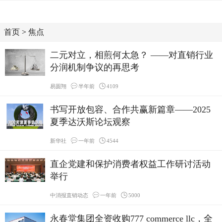
首页
>
焦点
二元对立，相煎何太急？ ——对直销行业
分润机制争议的再思考
易圆翔
半年前
4109
书写开放包容、合作共赢新篇章——2025
夏季达沃斯论坛观察
新华社
一年前
4544
直企党建和保护消费者权益工作研讨活动
举行
中消报直销动态
一年前
5000
永春堂集团全资收购777 commerce llc，全