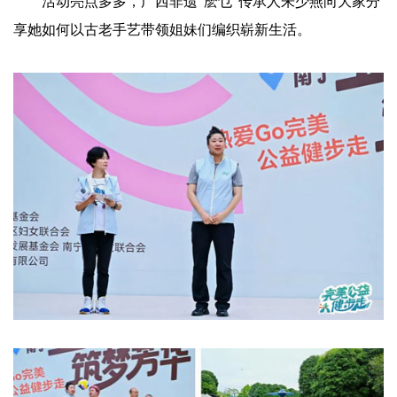
活动亮点多多，广西非遗“麽乜”传承人朱少燕向大家分
享她如何以古老手艺带领姐妹们编织崭新生活。