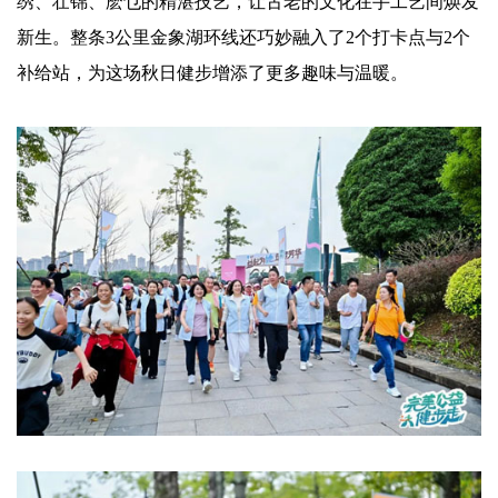
绣、壮锦、麽乜的精湛技艺，让古老的文化在手工艺间焕发
新生。整条3公里金象湖环线还巧妙融入了2个打卡点与2个
补给站，为这场秋日健步增添了更多趣味与温暖。