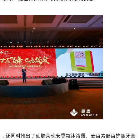
，还同时推出了仙肤莱晚安香氛沐浴露、麦齿素健齿护龈牙膏