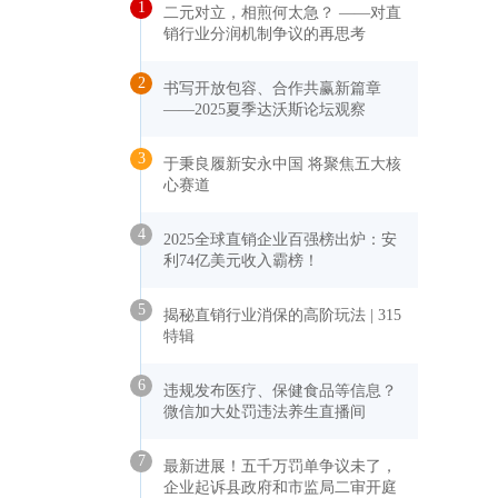
1
二元对立，相煎何太急？ ——对直
销行业分润机制争议的再思考
2
书写开放包容、合作共赢新篇章
——2025夏季达沃斯论坛观察
3
于秉良履新安永中国 将聚焦五大核
心赛道
4
2025全球直销企业百强榜出炉：安
利74亿美元收入霸榜！
5
揭秘直销行业消保的高阶玩法 | 315
特辑
6
违规发布医疗、保健食品等信息？
微信加大处罚违法养生直播间
7
最新进展！五千万罚单争议未了，
企业起诉县政府和市监局二审开庭