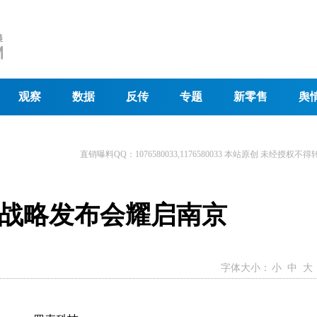
观察
数据
反传
专题
新零售
舆
直销曝料QQ：1076580033,1176580033 本站原创 未经授权不得
年战略发布会耀启南京
字体大小：
小
中
大