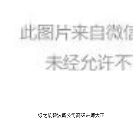
绿之韵碧波庭公司高级讲师大正