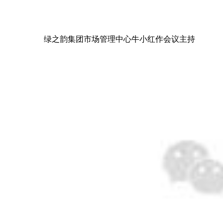
绿之韵集团市场管理中心牛小红作会议主持