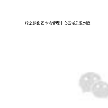
绿之韵集团市场管理中心区域总监刘磊