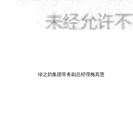
绿之韵集团常务副总经理梅其慧