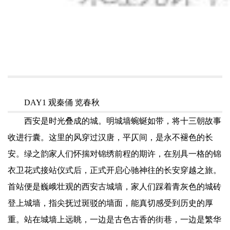
DAY1 观秦俑 览春秋
西安是时光叠成的城。明城墙蜿蜒如带，将十三朝故事
收进行囊。这里的风穿过汉唐，平仄间，是永不褪色的长
安。绿之韵家人们怀揣对锦绣前程的期许，在别具一格的锦
衣卫花式接站仪式后，正式开启心驰神往的长安穿越之旅。
首站便是巍峨壮观的西安古城墙，家人们踩着青灰色的城砖
登上城墙，指尖抚过斑驳的墙面，能真切感受到历史的厚
重。站在城墙上远眺，一边是古色古香的街巷，一边是繁华