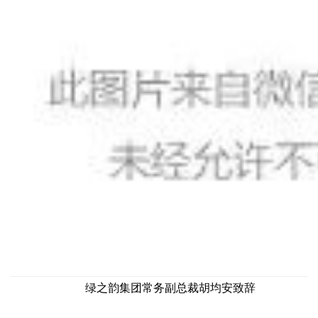
绿之韵集团常务副总裁胡均安致辞