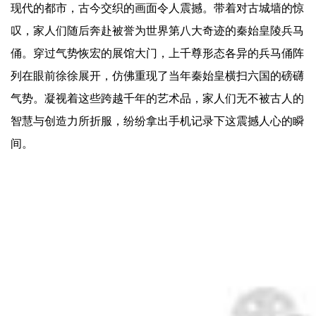
现代的都市，古今交织的画面令人震撼。带着对古城墙的惊
叹，家人们随后奔赴被誉为世界第八大奇迹的秦始皇陵兵马
俑。穿过气势恢宏的展馆大门，上千尊形态各异的兵马俑阵
列在眼前徐徐展开，仿佛重现了当年秦始皇横扫六国的磅礴
气势。凝视着这些跨越千年的艺术品，家人们无不被古人的
智慧与创造力所折服，纷纷拿出手机记录下这震撼人心的瞬
间。