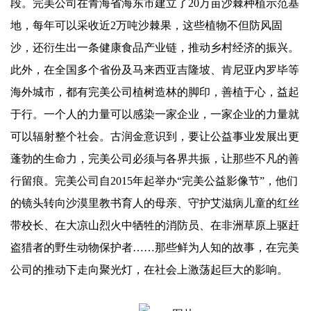
段。完美公司在青海省海东市建立了20万亩沙棘种植示范基
地，每年可以采收近2万吨沙棘果，这些植物不但防风固
沙，还衍生出一条健康食品产业链，推动乡村经济的振兴。
此外，在全国多个省份及马来西亚吉隆坡、肯尼亚内罗毕等
海外城市，都有完美公司植树造林的脚印，善植于心，益起
于行。一个人的力量可以感染一家企业，一家企业的力量就
可以辐射整个社会。古润金意识到，要让公益事业发展出更
蓬勃的生命力，完美公司必须与各界共振，让那些不凡的善
行留痕。完美公司自2015年起举办“完美公益影像节”，他们
的镜头转向沙漠里教书育人的母亲、守护艾滋病儿童的红丝
带校长、在大凉山烈火中牺牲的消防员、在非洲草原上驱赶
盗猎者的野生动物保护者……那些鲜为人知的故事，在完美
公司的推动下走向聚光灯，在社会上激荡起巨大的影响。