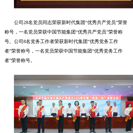
公司28名党员同志荣获新时代集团“优秀共产党员”荣誉
称号，一名党员荣获中国节能集团“优秀共产党员”荣誉称
号。公司8名党务工作者荣获新时代集团“优秀党务工作
者”荣誉称号，一名党员荣获中国节能集团“优秀党务工作
者”荣誉称号。