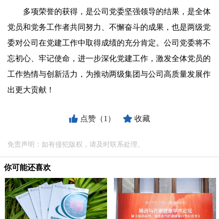
多项荣誉的获得，是公司党委坚强领导的结果，是全体
党员和党务工作者共同努力、不懈奋斗的成果，也是两级党
委对公司在党建工作中取得成绩的充分肯定。公司党委将不
忘初心、牢记使命，进一步深化党建工作，激发全体党员的
工作热情与创新活力，为推动两级集团与公司高质量发展作
出更大贡献！
点赞（1）
收藏
免责声明：如有侵犯版权，请及时联系处理。
你可能还喜欢