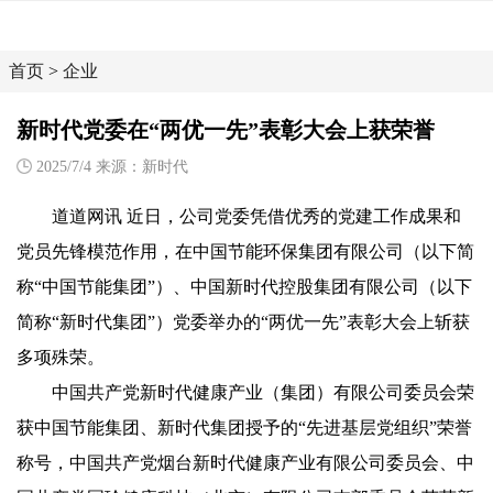
首页
>
企业
新时代党委在“两优一先”表彰大会上获荣誉
2025/7/4 来源：新时代
道道网讯 近日，公司党委凭借优秀的党建工作成果和
党员先锋模范作用，在中国节能环保集团有限公司（以下简
称“中国节能集团”）、中国新时代控股集团有限公司（以下
简称“新时代集团”）党委举办的“两优一先”表彰大会上斩获
多项殊荣。
中国共产党新时代健康产业（集团）有限公司委员会荣
获中国节能集团、新时代集团授予的“先进基层党组织”荣誉
称号，中国共产党烟台新时代健康产业有限公司委员会、中