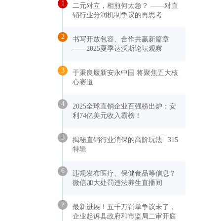
1
二元对立，相煎何太急？ ——对直
销行业分润机制争议的再思考
2
书写开放包容、合作共赢新篇章
——2025夏季达沃斯论坛观察
3
于秉良履新安永中国 将聚焦五大核
心赛道
4
2025全球直销企业百强榜出炉：安
利74亿美元收入霸榜！
5
揭秘直销行业消保的高阶玩法 | 315
特辑
6
违规发布医疗、保健食品等信息？
微信加大处罚违法养生直播间
7
最新进展！五千万罚单争议未了，
企业起诉县政府和市监局二审开庭