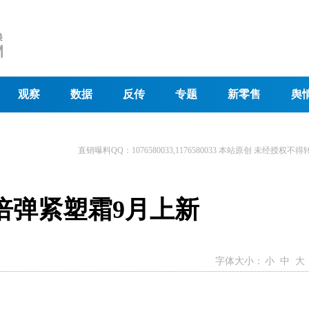
观察
数据
反传
专题
新零售
舆
直销曝料QQ：1076580033,1176580033 本站原创 未经授权不得
颜倍弹紧塑霜9月上新
字体大小：
小
中
大