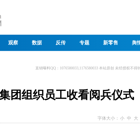
观察
数据
反传
专题
新零售
舆
直销曝料QQ：1076580033,1176580033 本站原创 未经授权不得
集团组织员工收看阅兵仪式
字体大小：
小
中
大