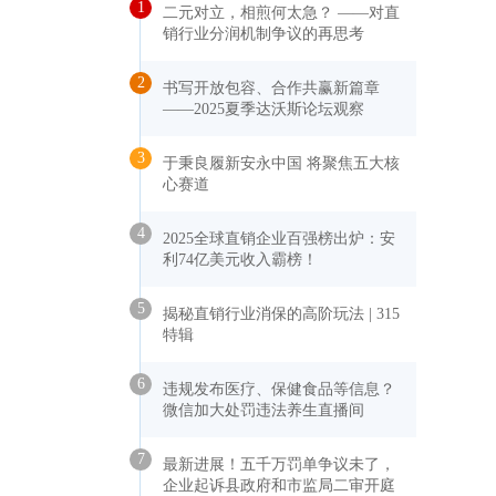
1
二元对立，相煎何太急？ ——对直
销行业分润机制争议的再思考
2
书写开放包容、合作共赢新篇章
——2025夏季达沃斯论坛观察
3
于秉良履新安永中国 将聚焦五大核
心赛道
4
2025全球直销企业百强榜出炉：安
利74亿美元收入霸榜！
5
揭秘直销行业消保的高阶玩法 | 315
特辑
6
违规发布医疗、保健食品等信息？
微信加大处罚违法养生直播间
7
最新进展！五千万罚单争议未了，
企业起诉县政府和市监局二审开庭