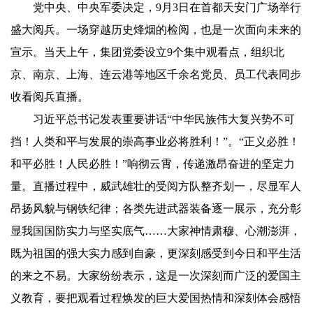
党中央、中央军委决定，9月3日在首都天安门广场举行
盛大阅兵。一场穿越历史烽烟的检阅，也是一次面向未来的
宣示。当天上午，集团党委设立9个集中观看点，组织北
京、南京、上海、连云港等地区千余名党员、员工代表同步
收看阅兵直播。
习近平总书记发表重要讲话“中华民族伟大复兴势不可
挡！人类和平与发展的崇高事业必将胜利！”。“正义必胜！
和平必胜！人民必胜！”响彻云霄，传递激昂奋进的坚定力
量。直播过程中，威武雄壮的受阅方队整齐划一，尽显军人
昂扬风貌与钢铁纪律；各类先进武器装备逐一展示，充分彰
显我国国防实力与坚实底气……大家神情肃穆、心潮澎湃，
既为祖国的强大实力感到自豪，更深刻感受到今日和平生活
的来之不易。大家纷纷表示，这是一次深刻而广泛的爱国主
义教育，要把观看过程焕发的巨大爱国热情和深刻体会感悟