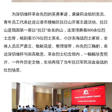
为深切缅怀革命先烈的英勇事迹，康缘药业组织党员、
青年员工代表赴连云港市赣榆区抗日山开展主题活动。抗日
山是我国第一座以“抗日”命名的山，这里埋葬着800余位烈
士忠骨，铭刻着3576位烈士英名。小沙东海战烈士冢前，全
体人员庄严肃立、敬献花篮、整理缎带，向先烈三鞠躬，表
达深切缅怀与崇高敬意。革命烈士纪念馆内，一幅幅珍贵照
片、一件件历史文物，生动再现了当年抗日军民浴血奋战的
壮烈场景。