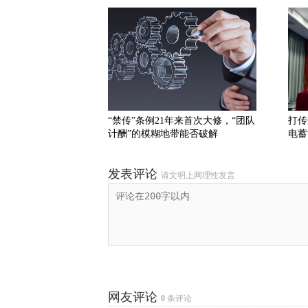
“禁传”条例21年来首次大修，“团队
打传
计酬”的模糊地带能否破解
电蓄
发表评论
请文明上网理性发言
网友评论
0
条评论