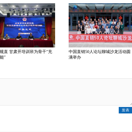
规直 甘肃开培训班为骨干“充
中国直销50人论坛聊城沙龙活动圆
能”
满举办