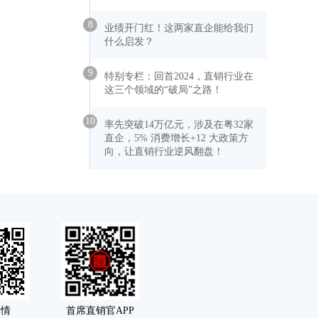
8
业绩开门红！这两家直企能给我们
什么启发？
9
特别专栏：回首2024，直销行业在
这三个领域的“破局”之路！
10
率先突破14万亿元，涉及在粤32家
直企，5% 消费增长+12 大政策方
向，让直销行业逆风翻盘！
舆情
首席直销官APP