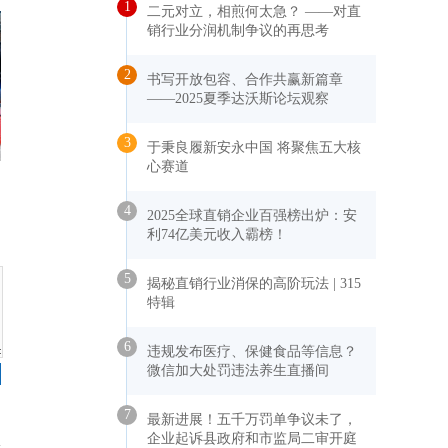
1
二元对立，相煎何太急？ ——对直
销行业分润机制争议的再思考
2
书写开放包容、合作共赢新篇章
——2025夏季达沃斯论坛观察
3
于秉良履新安永中国 将聚焦五大核
心赛道
4
2025全球直销企业百强榜出炉：安
利74亿美元收入霸榜！
5
揭秘直销行业消保的高阶玩法 | 315
特辑
6
违规发布医疗、保健食品等信息？
微信加大处罚违法养生直播间
7
最新进展！五千万罚单争议未了，
企业起诉县政府和市监局二审开庭