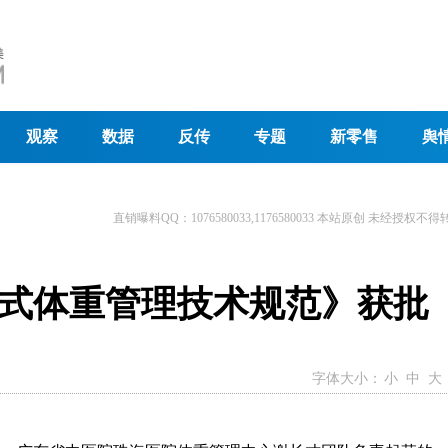
观察
数据
反传
专题
新零售
舆
直销曝料QQ：1076580033,1176580033 本站原创 未经授权不得
式体重管理技术规范》获批
字体大小：
小
中
大