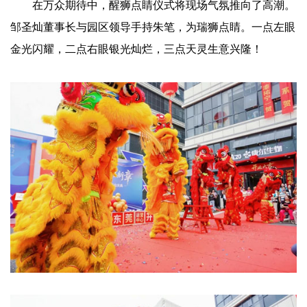
在万众期待中，醒狮点睛仪式将现场气氛推向了高潮。
邹圣灿董事长与园区领导手持朱笔，为瑞狮点睛。一点左眼
金光闪耀，二点右眼银光灿烂，三点天灵生意兴隆！