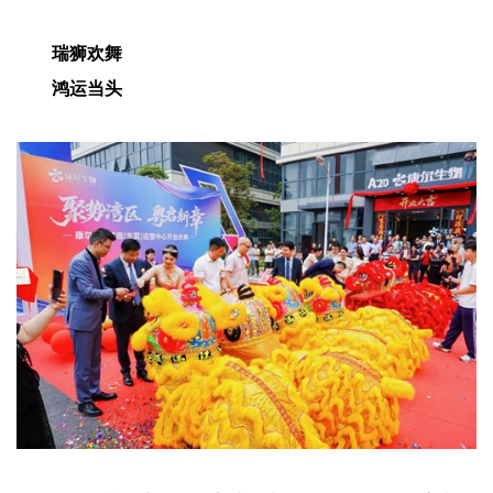
瑞狮欢舞
鸿运当头