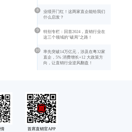
8
业绩开门红！这两家直企能给我们
什么启发？
9
特别专栏：回首2024，直销行业在
这三个领域的“破局”之路！
10
率先突破14万亿元，涉及在粤32家
直企，5% 消费增长+12 大政策方
向，让直销行业逆风翻盘！
舆情
首席直销官APP