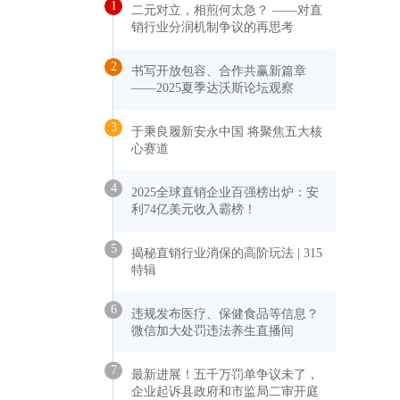
1
二元对立，相煎何太急？ ——对直
销行业分润机制争议的再思考
2
书写开放包容、合作共赢新篇章
——2025夏季达沃斯论坛观察
3
于秉良履新安永中国 将聚焦五大核
心赛道
4
2025全球直销企业百强榜出炉：安
利74亿美元收入霸榜！
5
揭秘直销行业消保的高阶玩法 | 315
特辑
6
违规发布医疗、保健食品等信息？
微信加大处罚违法养生直播间
7
最新进展！五千万罚单争议未了，
企业起诉县政府和市监局二审开庭