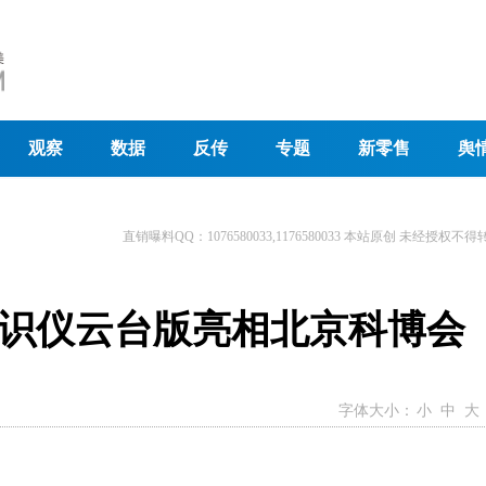
观察
数据
反传
专题
新零售
舆
直销曝料QQ：1076580033,1176580033 本站原创 未经授权不得
识仪云台版亮相北京科博会
字体大小：
小
中
大