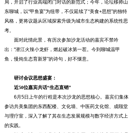
局，开启了行业高端闭门对话的新范式；今年，论坛移师山
东聊城，以“甲鱼宴”为纽带，不仅延续了“美食+思想”的独特
风格，更将议题从区域探索升级为城市生态构建的系统性思
考。
面对此情此景，有历次参加沙龙活动的嘉宾不禁吟
出：“潜江火辣小龙虾，燃起破冰第一茬。今到聊城温甲
鱼，慢炖生态育新芽”的诗句，好不惬意。
研讨会议思想盛宴：
近50位嘉宾共话“生态直销”
6月5日上午的行程是本次沙龙的思想核心。嘉宾们集体
参访共美集团的东西配楼、文化墙、中医药文化馆、成颐堂
与理疗室，深入了解了其在生态发展规模与数字经济方式上
的实践。