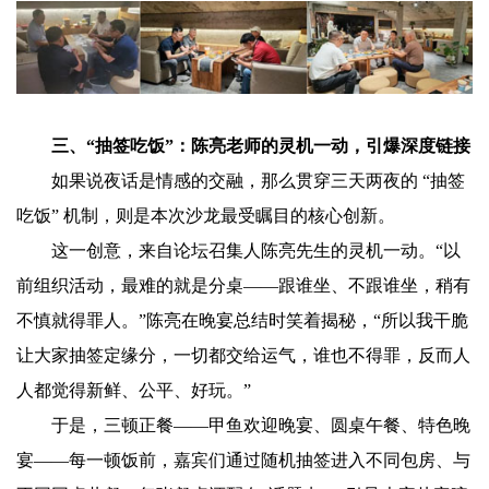
三、“抽签吃饭”：陈亮老师的灵机一动，引爆深度链接
如果说夜话是情感的交融，那么贯穿三天两夜的 “抽签
吃饭” 机制，则是本次沙龙最受瞩目的核心创新。
这一创意，来自论坛召集人陈亮先生的灵机一动。“以
前组织活动，最难的就是分桌——跟谁坐、不跟谁坐，稍有
不慎就得罪人。”陈亮在晚宴总结时笑着揭秘，“所以我干脆
让大家抽签定缘分，一切都交给运气，谁也不得罪，反而人
人都觉得新鲜、公平、好玩。”
于是，三顿正餐——甲鱼欢迎晚宴、圆桌午餐、特色晚
宴——每一顿饭前，嘉宾们通过随机抽签进入不同包房、与