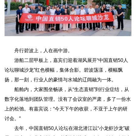
舟行碧波上，人在画中游。
游船二层甲板上，嘉宾们迎着湖风展开“中国直销50人
论坛聊城沙龙”红色横幅，集体合影。碧波荡漾，横幅飘
扬，那一刻，行业人的豪情与水城的辽阔融为一体。
船舱内，大家围坐畅谈，从“生态直销”到行业症结，从
数字化落地到团队管理。没有了会议室的严肃，多了一份水
上的松弛。有嘉宾说：“今天下午的收获，不亚于上午的研
讨会。”
去年，中国直销50人论坛在湖北潜江以“小龙虾沙龙”破