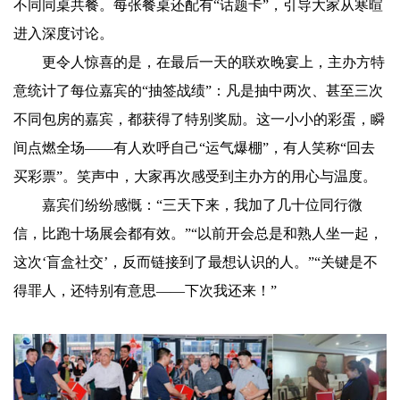
不同同桌共餐。每张餐桌还配有“话题卡”，引导大家从寒暄
进入深度讨论。
更令人惊喜的是，在最后一天的联欢晚宴上，主办方特
意统计了每位嘉宾的“抽签战绩”：凡是抽中两次、甚至三次
不同包房的嘉宾，都获得了特别奖励。这一小小的彩蛋，瞬
间点燃全场——有人欢呼自己“运气爆棚”，有人笑称“回去
买彩票”。笑声中，大家再次感受到主办方的用心与温度。
嘉宾们纷纷感慨：“三天下来，我加了几十位同行微
信，比跑十场展会都有效。”“以前开会总是和熟人坐一起，
这次‘盲盒社交’，反而链接到了最想认识的人。”“关键是不
得罪人，还特别有意思——下次我还来！”