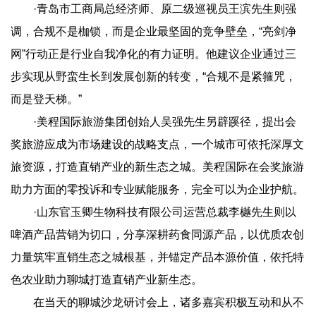
·青岛市工商局总经济师、原二级巡视员王滨先生则强
调，合规不是枷锁，而是企业最坚固的竞争壁垒，“亮剑净
网”行动正是行业自我净化的有力证明。他建议企业通过三
步实现从野蛮生长到发展创新的转变，“合规不是紧箍咒，
而是登天梯。”
·美程国际旅游集团创始人吴强先生另辟蹊径，提出会
奖旅游应成为市场建设的战略支点，一个城市可依托深厚文
旅资源，打造直销产业的新生态之城。美程国际在会奖旅游
助力方面的零投诉和专业赋能服务，完全可以为企业护航。
·山东官玉卿生物科技有限公司运营总裁李樾先生则以
啤酒产品营销为切口，分享深耕药食同源产品，以优质农创
力量筑牢直销生态之城根基，并锚定产品本源价值，依托特
色农业助力聊城打造直销产业新生态。
在当天的聊城沙龙研讨会上，诸多嘉宾积极互动和从不