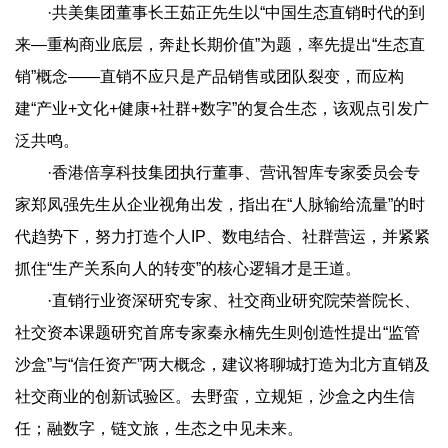
·共美集团董事长王茹正先生以“中国生态直销时代的到
来—重构商业底层，奔赴长期价值”为题，率先提出“生态直
销”概念——直销不应只是产品销售或团队裂变，而应构
建“产业+文化+健康+社群+数字”的复合生态，该观点引发广
泛共鸣。
·香港倍享科技集团执行董事、营讯智库专家委员会专
家郑凤强先生从企业视角出发，指出在“人脉输给流量”的时
代趋势下，努力打造个人IP、数电结合、社群营运，并紧紧
抓住“生产关系向人的转变”的核心逻辑才是王道。
·直销行业资深研究专家、社交商业研究院荣誉院长、
社交资本课题研究首席专家秦永楠先生则创造性提出“监管
沙盒”与“信任资产”两大概念，建议将聊城打造为北方直销及
社交商业的创新试验区。去野蛮，立规矩，沙盒之内生信
任；融数字，链文旅，生态之中见未来。