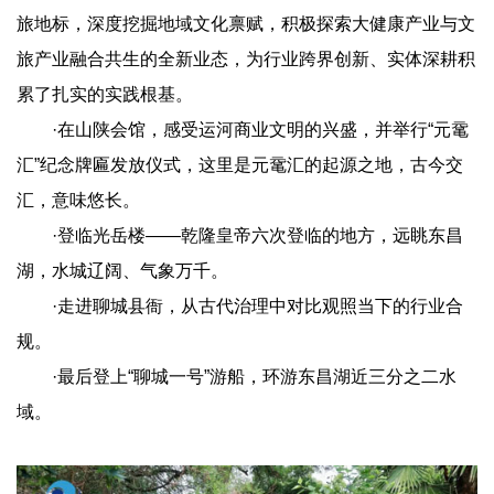
旅地标，深度挖掘地域文化禀赋，积极探索大健康产业与文
旅产业融合共生的全新业态，为行业跨界创新、实体深耕积
累了扎实的实践根基。
·在山陕会馆，感受运河商业文明的兴盛，并举行“元鼋
汇”纪念牌匾发放仪式，这里是元鼋汇的起源之地，古今交
汇，意味悠长。
·登临光岳楼——乾隆皇帝六次登临的地方，远眺东昌
湖，水城辽阔、气象万千。
·走进聊城县衙，从古代治理中对比观照当下的行业合
规。
·最后登上“聊城一号”游船，环游东昌湖近三分之二水
域。