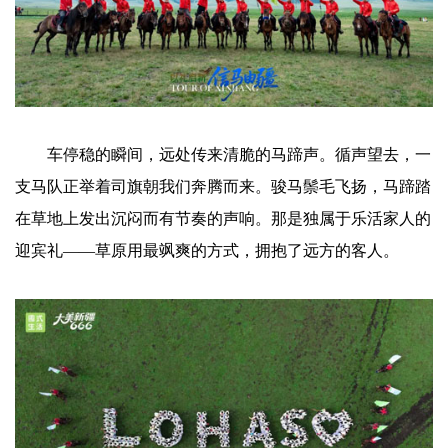
车停稳的瞬间，远处传来清脆的马蹄声。循声望去，一
支马队正举着司旗朝我们奔腾而来。骏马鬃毛飞扬，马蹄踏
在草地上发出沉闷而有节奏的声响。那是独属于乐活家人的
迎宾礼——草原用最飒爽的方式，拥抱了远方的客人。