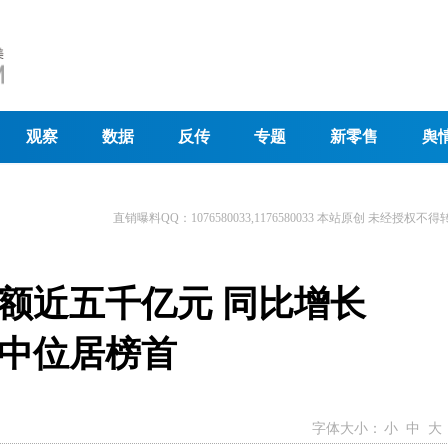
观察
数据
反传
专题
新零售
舆
直销曝料QQ：1076580033,1176580033 本站原创 未经授权不得
额近五千亿元 同比增长
城市中位居榜首
字体大小：
小
中
大