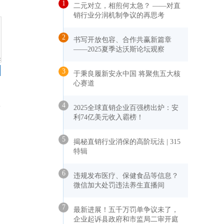
1
二元对立，相煎何太急？ ——对直
销行业分润机制争议的再思考
2
书写开放包容、合作共赢新篇章
——2025夏季达沃斯论坛观察
3
于秉良履新安永中国 将聚焦五大核
心赛道
4
2025全球直销企业百强榜出炉：安
利74亿美元收入霸榜！
5
揭秘直销行业消保的高阶玩法 | 315
特辑
6
违规发布医疗、保健食品等信息？
微信加大处罚违法养生直播间
7
最新进展！五千万罚单争议未了，
企业起诉县政府和市监局二审开庭