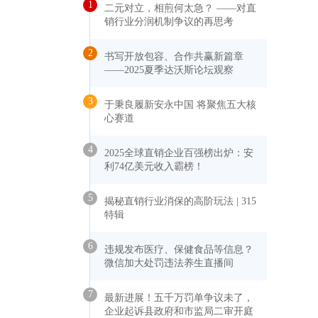
1
二元对立，相煎何太急？ ——对直
销行业分润机制争议的再思考
2
书写开放包容、合作共赢新篇章
——2025夏季达沃斯论坛观察
3
于秉良履新安永中国 将聚焦五大核
心赛道
4
2025全球直销企业百强榜出炉：安
利74亿美元收入霸榜！
5
揭秘直销行业消保的高阶玩法 | 315
特辑
6
违规发布医疗、保健食品等信息？
微信加大处罚违法养生直播间
7
最新进展！五千万罚单争议未了，
企业起诉县政府和市监局二审开庭