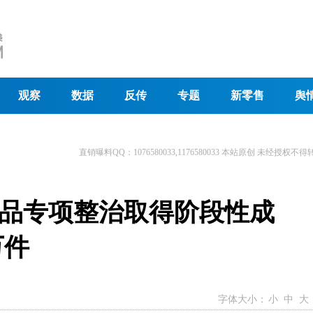
观察
数据
反传
专题
新零售
舆
直销曝料QQ：1076580033,1176580033 本站原创 未经授权不得
品专项整治取得阶段性成
万件
字体大小：
小
中
大