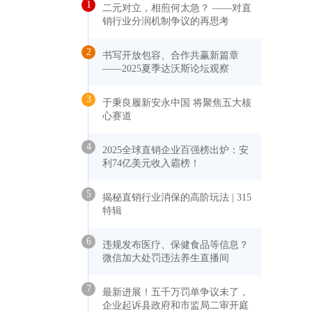
1
二元对立，相煎何太急？ ——对直
销行业分润机制争议的再思考
2
书写开放包容、合作共赢新篇章
——2025夏季达沃斯论坛观察
3
于秉良履新安永中国 将聚焦五大核
心赛道
4
2025全球直销企业百强榜出炉：安
利74亿美元收入霸榜！
5
揭秘直销行业消保的高阶玩法 | 315
特辑
6
违规发布医疗、保健食品等信息？
微信加大处罚违法养生直播间
7
最新进展！五千万罚单争议未了，
企业起诉县政府和市监局二审开庭