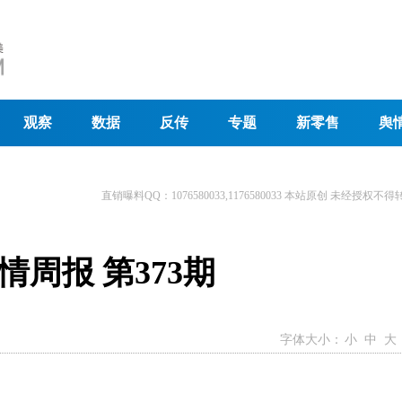
观察
数据
反传
专题
新零售
舆
直销曝料QQ：1076580033,1176580033 本站原创 未经授权不得
周报 第373期
字体大小：
小
中
大