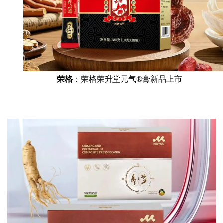
荣格
：荣格荣升堂元气®膏新品上市