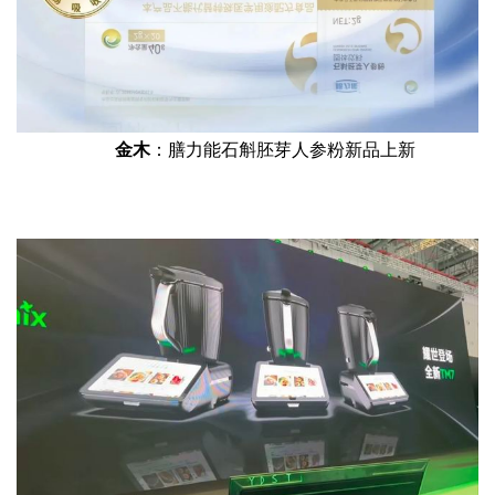
金木
：膳力能石斛胚芽人参粉新品上新